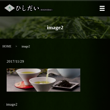
メ
image2
HOME
image2
2017/11/29
image2