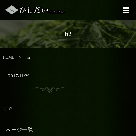
メ
h2
HOME
h2
2017/11/29
h2